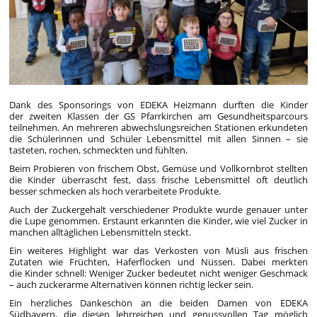
Dank des Sponsorings von EDEKA Heizmann durften die Kinder
der zweiten Klassen der GS Pfarrkirchen am Gesundheitsparcours
teilnehmen. An mehreren abwechslungsreichen Stationen erkundeten
die Schülerinnen und Schüler Lebensmittel mit allen Sinnen – sie
tasteten, rochen, schmeckten und fühlten.
Beim Probieren von frischem Obst, Gemüse und Vollkornbrot stellten
die Kinder überrascht fest, dass frische Lebensmittel oft deutlich
besser schmecken als hoch verarbeitete Produkte.
Auch der Zuckergehalt verschiedener Produkte wurde genauer unter
die Lupe genommen. Erstaunt erkannten die Kinder, wie viel Zucker in
manchen alltäglichen Lebensmitteln steckt.
Ein weiteres Highlight war das Verkosten von Müsli aus frischen
Zutaten wie Früchten, Haferflocken und Nüssen. Dabei merkten
die Kinder schnell: Weniger Zucker bedeutet nicht weniger Geschmack
– auch zuckerarme Alternativen können richtig lecker sein.
Ein herzliches Dankeschön an die beiden Damen von EDEKA
Südbayern, die diesen lehrreichen und genussvollen Tag möglich