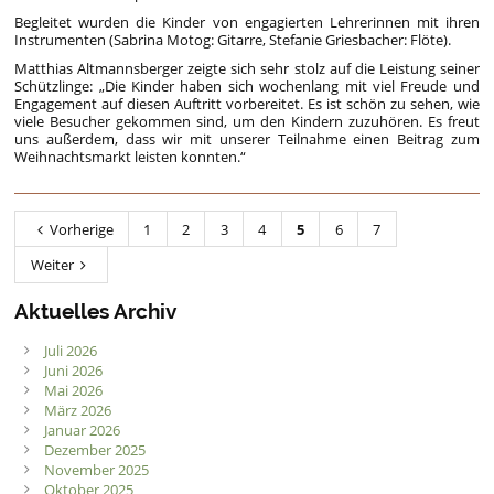
Begleitet wurden die Kinder von engagierten Lehrerinnen mit ihren
Instrumenten (Sabrina Motog: Gitarre, Stefanie Griesbacher: Flöte).
Matthias Altmannsberger zeigte sich sehr stolz auf die Leistung seiner
Schützlinge: „Die Kinder haben sich wochenlang mit viel Freude und
Engagement auf diesen Auftritt vorbereitet. Es ist schön zu sehen, wie
viele Besucher gekommen sind, um den Kindern zuzuhören. Es freut
uns außerdem, dass wir mit unserer Teilnahme einen Beitrag zum
Weihnachtsmarkt leisten konnten.“
Vorherige
1
2
3
4
5
6
7
Weiter
Aktuelles Archiv
Juli 2026
Juni 2026
Mai 2026
März 2026
Januar 2026
Dezember 2025
November 2025
Oktober 2025