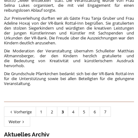
Motto „Meer entdecken“ statt. Die Veranstaltung wurde von Frau
Selina Lukes organisiert, die mit viel Engagement für einen
reibungslosen Ablauf sorgte.
Zur Preisverleihung durften wir als Gäste Frau Tanja Gruber und Frau
Adeline Hoxaj von der VR-Bank Rottal-Inn begrüßen. Sie gratulierten
den stolzen Siegerkindern und würdigten die kreativen Leistungen
der jungen Künstlerinnen und Künstler mit Sachspenden und
Urkunden der VR-Bank. Die Freude über die Auszeichnungen war den
Kindern deutlich anzusehen.
Die Moderation der Veranstaltung übernahm Schulleiter Matthias
Altmannsberger, der den Kindern herzlich gratulierte und
die Bedeutung von Kreativität und künstlerischem Ausdruck
hervorhob.
Die Grundschule Pfarrkirchen bedankt sich bei der VR-Bank Rottal-Inn
für die Unterstützung sowie bei allen Beteiligten für die gelungene
Veranstaltung.
Vorherige
1
2
3
4
5
6
7
Weiter
Aktuelles Archiv