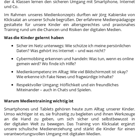
der 4. Klassen lernen den sicheren Umgang mit Smartphone, Internet
und Co.
Im Rahmen unseres Medienkonzepts durften wir Jörg Kabierske von
Klicksalat an unserer Schule begrüßen. Der erfahrene Medienpädagoge
gestaltete für unsere Kinder ein altersgerechtes und praxisnahes
Training rund um die Chancen und Risiken der digitalen Medien.
Was die Kinder gelernt haben
Sicher im Netz unterwegs: Wie schütze ich meine persönlichen
Daten? Was gehört ins Internet – und was nicht?
Cybermobbing erkennen und handeln: Was tun, wenn es online
gemein wird? Wo finde ich Hilfe?
Medienkompetenz im Alltag: Wie viel Bildschirmzeit ist okay?
Wie erkenne ich Fake News und fragwürdige Inhalte?
Respektvoller Umgang: Höflichkeit und ein freundliches
Miteinander – auch in Chats und Spielen.
Warum Medientraining wichtig ist
Smartphones und Tablets gehören heute zum Alltag unserer Kinder.
Umso wichtiger ist es, sie frühzeitig zu begleiten und ihnen Werkzeuge
an die Hand zu geben, um sich sicher und selbstbewusst in
der digitalen Welt zu bewegen. Das Training von Klicksalat ergänzt
unsere schulische Medienerziehung und stärkt die Kinder für einen
verantwortungsvollen Umgang mit digitalen Medien.